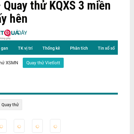
 – Quay thử KQXS 3 miền
ấy hên