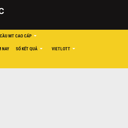
C
 CẦU MT CAO CẤP
M NAY
SỔ KẾT QUẢ
VIETLOTT