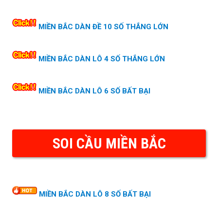
MIỀN BẮC DÀN ĐỀ 10 SỐ THẮNG LỚN
MIỀN BẮC DÀN LÔ 4 SỐ THẮNG LỚN
MIỀN BẮC DÀN LÔ 6 SỐ BẤT BẠI
SOI CẦU MIỀN BẮC
MIỀN BẮC DÀN LÔ 8 SỐ BẤT BẠI