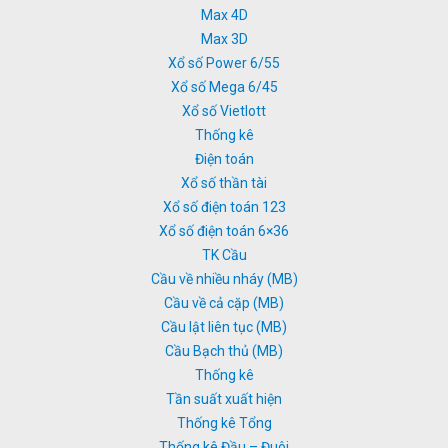
Max 4D
Max 3D
Xổ số Power 6/55
Xổ số Mega 6/45
Xổ số Vietlott
Thống kê
Điện toán
Xổ số thần tài
Xổ số điện toán 123
Xổ số điện toán 6×36
TK Cầu
Cầu về nhiều nháy (MB)
Cầu về cả cặp (MB)
Cầu lật liên tục (MB)
Cầu Bạch thủ (MB)
Thống kê
Tần suất xuất hiện
Thống kê Tổng
Thống kê Đầu – Đuôi