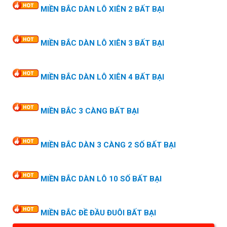
MIỀN BẮC DÀN LÔ XIÊN 2 BẤT BẠI
MIỀN BẮC DÀN LÔ XIÊN 3 BẤT BẠI
MIỀN BẮC DÀN LÔ XIÊN 4 BẤT BẠI
MIỀN BẮC 3 CÀNG BẤT BẠI
MIỀN BẮC DÀN 3 CÀNG 2 SỐ BẤT BẠI
MIỀN BẮC DÀN LÔ 10 SỐ BẤT BẠI
MIỀN BẮC ĐỀ ĐẦU ĐUÔI BẤT BẠI