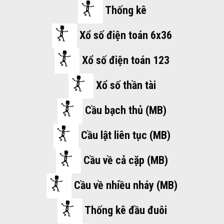
Thống kê
Xổ số điện toán 6x36
Xổ số điện toán 123
Xổ số thần tài
Cầu bạch thủ (MB)
Cầu lật liên tục (MB)
Cầu về cả cặp (MB)
Cầu về nhiều nháy (MB)
Thống kê đầu đuôi