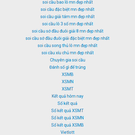
soi cầu bao lô mn đẹp nhất
soi cầu đặc biệt mn đẹp nhất
soi cầu giải tám mn đẹp nhất
soi cầu lô 3 số mn đẹp nhất
soi cầu sớ đầu đuôi giải 8 mn đẹp nhất
soi cầu sớ đầu đuôi giải đặc biệt mn đẹp nhất
soi cầu song thủ lô mn đẹp nhất
soi cầu xíu chủ mn đẹp nhất
Chuyên gia soi cầu
Đánh số gì để trúng
XSMB
XSMN
XSMT
Kết quả hôm nay
Sổ kết quả
Sổ kết quả XSMT
Sổ kết quả XSMN
Sổ kết quả XSMB
Vietlott