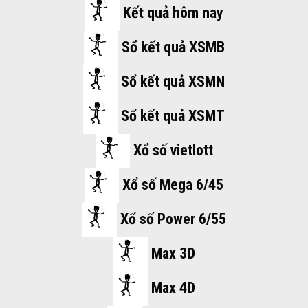
Kết quả hôm nay
Sổ kết quả XSMB
Sổ kết quả XSMN
Sổ kết quả XSMT
Xổ số vietlott
Xổ số Mega 6/45
Xổ số Power 6/55
Max 3D
Max 4D