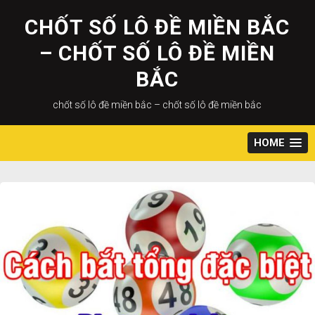
Skip
to
CHỐT SỐ LÔ ĐỀ MIỀN BẮC
content
– CHỐT SỐ LÔ ĐỀ MIỀN
BẮC
chốt số lô đề miền bắc – chốt số lô đề miền bắc
HOME