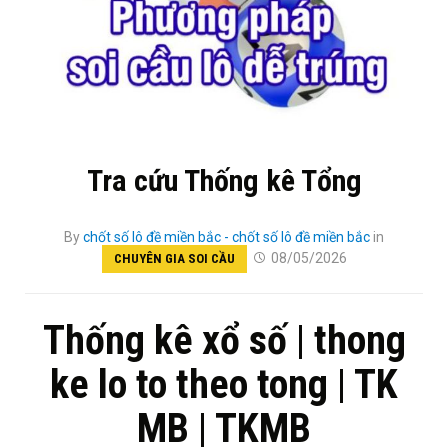
Tra cứu Thống kê Tổng
By
chốt số lô đề miền bắc - chốt số lô đề miền bắc
in
08/05/2026
CHUYÊN GIA SOI CẦU
Thống kê xổ số | thong
ke lo to theo tong | TK
MB | TKMB