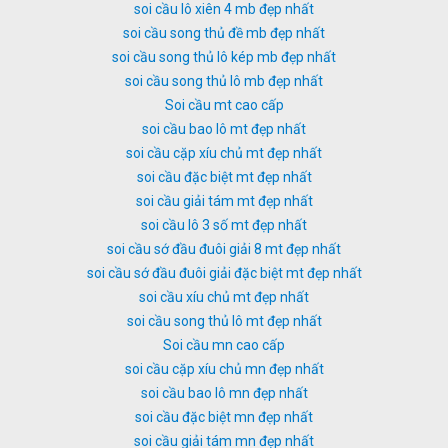
soi cầu lô xiên 4 mb đẹp nhất
soi cầu song thủ đề mb đẹp nhất
soi cầu song thủ lô kép mb đẹp nhất
soi cầu song thủ lô mb đẹp nhất
Soi cầu mt cao cấp
soi cầu bao lô mt đẹp nhất
soi cầu cặp xíu chủ mt đẹp nhất
soi cầu đặc biệt mt đẹp nhất
soi cầu giải tám mt đẹp nhất
soi cầu lô 3 số mt đẹp nhất
soi cầu sớ đầu đuôi giải 8 mt đẹp nhất
soi cầu sớ đầu đuôi giải đặc biệt mt đẹp nhất
soi cầu xíu chủ mt đẹp nhất
soi cầu song thủ lô mt đẹp nhất
Soi cầu mn cao cấp
soi cầu cặp xíu chủ mn đẹp nhất
soi cầu bao lô mn đẹp nhất
soi cầu đặc biệt mn đẹp nhất
soi cầu giải tám mn đẹp nhất