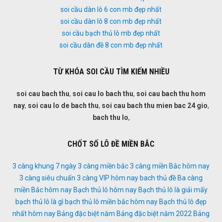
soi cầu dàn lô 6 con mb đẹp nhất
soi cầu dàn lô 8 con mb đẹp nhất
soi cầu bạch thủ lô mb đẹp nhất
soi cầu dàn đề 8 con mb đẹp nhất
TỪ KHÓA SOI CẦU TÌM KIẾM NHIỀU
soi cau bach thu
,
soi cau lo bach thu
,
soi cau bach thu hom
nay
,
soi cau lo de bach thu
,
soi cau bach thu mien bac 24 gio
,
bach thu lo
,
CHỐT SỐ LÔ ĐỀ MIỀN BẮC
3 càng khung 7 ngày
3 càng miền bắc
3 càng miền Bắc hôm nay
3 càng siêu chuẩn
3 càng VIP hôm nay
bach thủ đề
Ba càng
miền Bắc hôm nay
Bạch thủ lô hôm nay
Bạch thủ lô là giải mấy
bạch thủ lô là gì
bạch thủ lô miền bắc hôm nay
Bạch thủ lô đẹp
nhất hôm nay
Bảng đặc biệt năm
Bảng đặc biệt năm 2022
Bảng