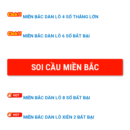
MIỀN BẮC DÀN LÔ 4 SỐ THẮNG LỚN
MIỀN BẮC DÀN LÔ 6 SỐ BẤT BẠI
SOI CẦU MIỀN BẮC
MIỀN BẮC DÀN LÔ 8 SỐ BẤT BẠI
MIỀN BẮC DÀN LÔ XIÊN 2 BẤT BẠI