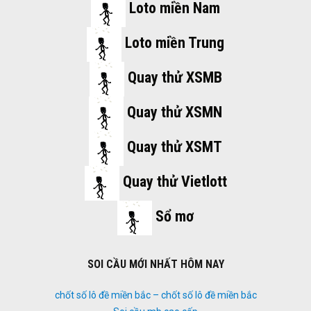
Loto miền Nam
Loto miền Trung
Quay thử XSMB
Quay thử XSMN
Quay thử XSMT
Quay thử Vietlott
Sổ mơ
SOI CẦU MỚI NHẤT HÔM NAY
chốt số lô đề miền bắc – chốt số lô đề miền bắc