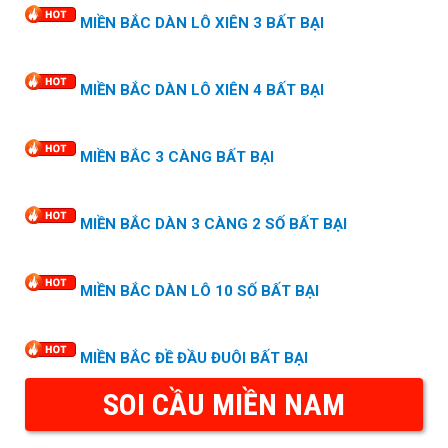
MIỀN BẮC DÀN LÔ XIÊN 3 BẤT BẠI
MIỀN BẮC DÀN LÔ XIÊN 4 BẤT BẠI
MIỀN BẮC 3 CÀNG BẤT BẠI
MIỀN BẮC DÀN 3 CÀNG 2 SỐ BẤT BẠI
MIỀN BẮC DÀN LÔ 10 SỐ BẤT BẠI
MIỀN BẮC ĐỀ ĐẦU ĐUÔI BẤT BẠI
SOI CẦU MIỀN NAM