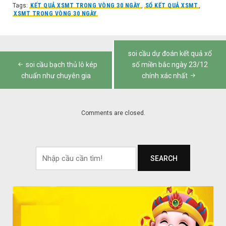
Tags:
KẾT QUẢ XSMT TRONG VÒNG 30 NGÀY
,
SỔ KẾT QUẢ XSMT
,
XSMT TRONG VÒNG 30 NGÀY
Điều
soi cầu dự đoán kết quả xổ
hướng
soi cầu bạch thủ lô kép
số miền bắc ngày 23/12
chuẩn như chuyên gia
chính xác nhất
bài
viết
Comments are closed.
SEARCH