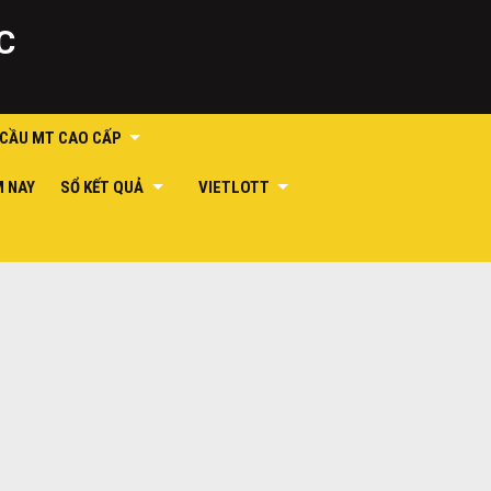
C
 CẦU MT CAO CẤP
M NAY
SỔ KẾT QUẢ
VIETLOTT