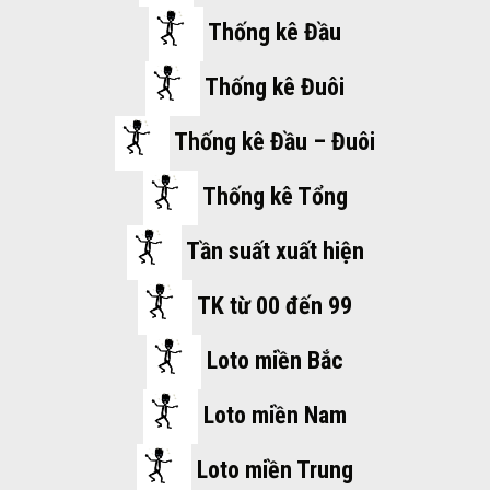
Thống kê Đầu
Thống kê Đuôi
Thống kê Đầu – Đuôi
Thống kê Tổng
Tần suất xuất hiện
TK từ 00 đến 99
Loto miền Bắc
Loto miền Nam
Loto miền Trung