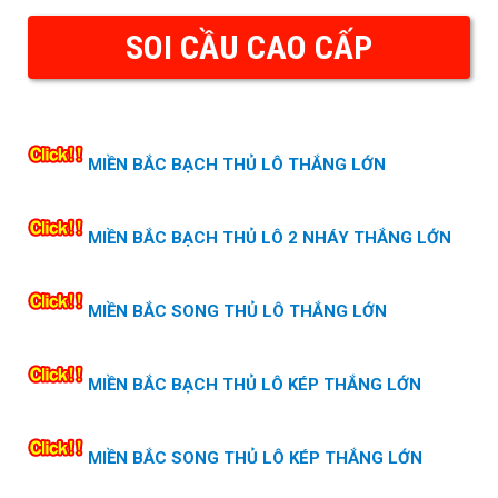
SOI CẦU CAO CẤP
MIỀN BẮC BẠCH THỦ LÔ THẮNG LỚN
MIỀN BẮC BẠCH THỦ LÔ 2 NHÁY THẮNG LỚN
MIỀN BẮC SONG THỦ LÔ THẮNG LỚN
MIỀN BẮC BẠCH THỦ LÔ KÉP THẮNG LỚN
MIỀN BẮC SONG THỦ LÔ KÉP THẮNG LỚN