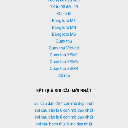
Thống kê đầu đuôi
TK từ 00 đến 99
KQ Lô tô
Bảng loto MT
Bảng loto MN
Bảng loto MB
Quay thử
Quay thử Vietlott
Quay thử XSMT
Quay thử XSMN
Quay thử XSMB
Sổ mơ
KẾT QUẢ SOI CẦU MỚI NHẤT
soi cầu dàn đề 4 con mb đẹp nhất
soi cầu dàn lô 6 con mb đẹp nhất
soi cầu dàn lô 8 con mb đẹp nhất
soi cầu bạch thủ lô mb đẹp nhất