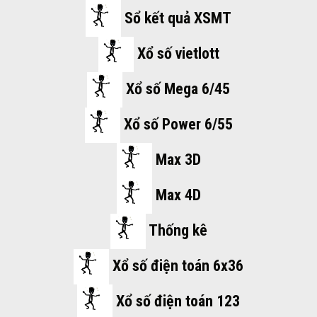
Sổ kết quả XSMT
Xổ số vietlott
Xổ số Mega 6/45
Xổ số Power 6/55
Max 3D
Max 4D
Thống kê
Xổ số điện toán 6x36
Xổ số điện toán 123