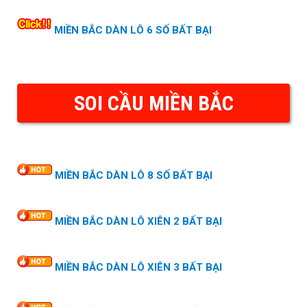
MIỀN BẮC DÀN LÔ 6 SỐ BẤT BẠI
SOI CẦU MIỀN BẮC
MIỀN BẮC DÀN LÔ 8 SỐ BẤT BẠI
MIỀN BẮC DÀN LÔ XIÊN 2 BẤT BẠI
MIỀN BẮC DÀN LÔ XIÊN 3 BẤT BẠI