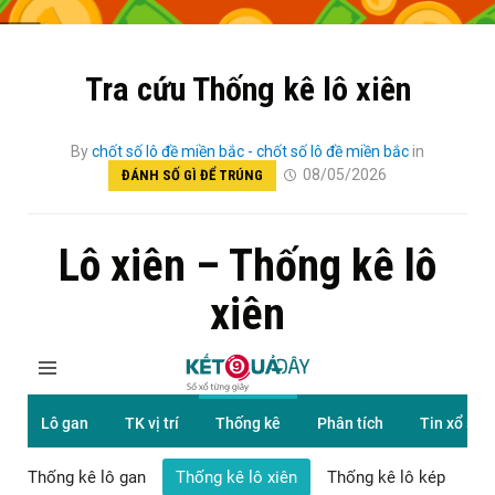
Tra cứu Thống kê lô xiên
By
chốt số lô đề miền bắc - chốt số lô đề miền bắc
in
08/05/2026
ĐÁNH SỐ GÌ ĐỂ TRÚNG
Lô xiên – Thống kê lô
xiên