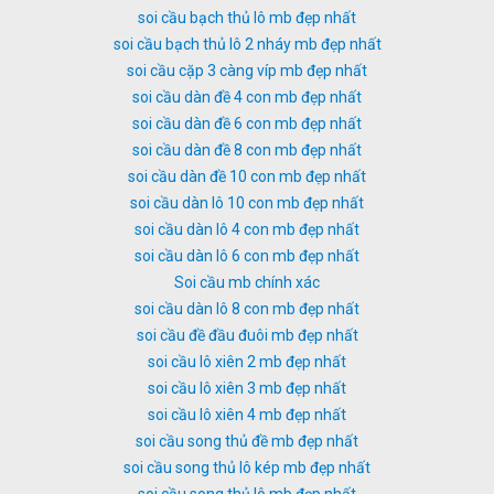
soi cầu bạch thủ lô mb đẹp nhất
soi cầu bạch thủ lô 2 nháy mb đẹp nhất
soi cầu cặp 3 càng víp mb đẹp nhất
soi cầu dàn đề 4 con mb đẹp nhất
soi cầu dàn đề 6 con mb đẹp nhất
soi cầu dàn đề 8 con mb đẹp nhất
soi cầu dàn đề 10 con mb đẹp nhất
soi cầu dàn lô 10 con mb đẹp nhất
soi cầu dàn lô 4 con mb đẹp nhất
soi cầu dàn lô 6 con mb đẹp nhất
Soi cầu mb chính xác
soi cầu dàn lô 8 con mb đẹp nhất
soi cầu đề đầu đuôi mb đẹp nhất
soi cầu lô xiên 2 mb đẹp nhất
soi cầu lô xiên 3 mb đẹp nhất
soi cầu lô xiên 4 mb đẹp nhất
soi cầu song thủ đề mb đẹp nhất
soi cầu song thủ lô kép mb đẹp nhất