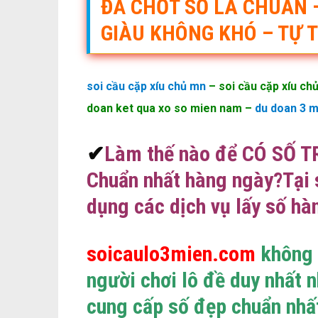
ĐÃ CHỐT SỐ LÀ CHUẨN 
GIÀU KHÔNG KHÓ – TỰ T
soi cầu cặp xíu chủ mn
– soi cầu cặp xíu ch
doan ket qua xo so mien nam –
du doan 3 m
✔
Làm thế nào để CÓ SỐ T
Chuẩn nhất hàng ngày?Tại 
dụng các dịch vụ lấy số hà
soicaulo3mien.com
không 
người chơi lô đề duy nhất 
cung cấp số đẹp chuẩn nhất 