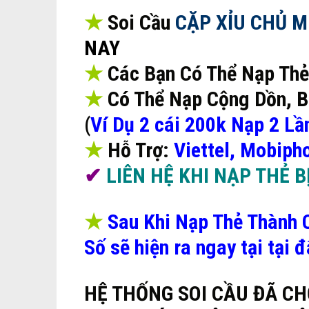
★
Soi Cầu
CẶP XỈU CHỦ 
NAY
★
Các Bạn Có Thể Nạp Thẻ 
★
Có Thể Nạp Cộng Dồn, B
(
Ví Dụ 2 cái 200k Nạp 2 Lầ
★
Hỗ Trợ:
Viettel, Mobiph
✔
LIÊN HỆ KHI NẠP THẺ BỊ
★
Sau Khi Nạp Thẻ Thành 
Số sẽ hiện ra ngay tại tại đ
HỆ THỐNG SOI CẦU ĐÃ C