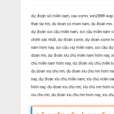
dự đoán số miền nam, cau xsmn, win2888 wap 
than tai mn, du doan xs mien nam, du đoan mn
dự đoán soi cầu miền nam, soi cầu miền nam v
chính xác nhất, dư đoán xsmn, dự doan xsmn h
nam hôm nay, soi cầu vip miền nam, soi cầu d
doan mn, dự đoán xỉu chủ miền nam hôm nay, xỉ
chủ miền nam hôm nay, dự đoán xỉu chủ miền bắ
du doan xiu chu mn, du doan xiu chu mn hom n
nay, dự đoán xỉu chủ miền nam, xỉu chủ miền n
hôm nay, du doan xiu chu mn, xỉu chủ mn hôm nay
xiu chu mn, du doan xiu chu mn hom nay, xiu ch