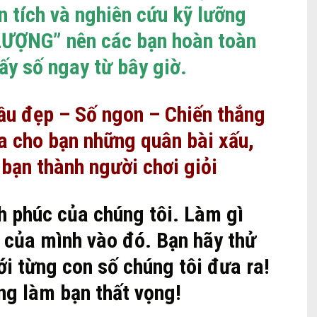
 tích và nghiên cứu kỹ lưỡng
ƯỢNG” nên các bạn hoàn toàn
ấy số ngay từ bây giờ.
ầu đẹp – Số ngon – Chiến thắng
ia cho bạn những quân bài xấu,
bạn thành người chơi giỏi
h phúc của chúng tôi. Làm gì
 của mình vào đó. Bạn hãy thử
ới từng con số chúng tôi đưa ra!
ng làm bạn thất vọng!