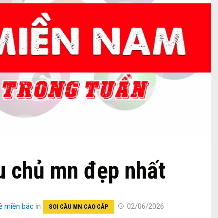
íu chủ mn đẹp nhất
đề miền bắc
in
02/06/2026
SOI CẦU MN CAO CẤP