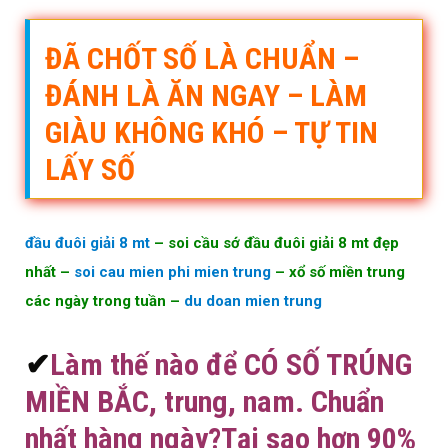
ĐÃ CHỐT SỐ LÀ CHUẨN –
ĐÁNH LÀ ĂN NGAY – LÀM
GIÀU KHÔNG KHÓ – TỰ TIN
LẤY SỐ
đầu đuôi giải 8 mt
– soi cầu sớ đầu đuôi giải 8 mt đẹp
nhất –
soi cau mien phi mien trung
– xổ số miền trung
các ngày trong tuần –
du doan mien trung
✔
Làm thế nào để CÓ SỐ TRÚNG
MIỀN BẮC, trung, nam. Chuẩn
nhất hàng ngày?Tại sao hơn 90%