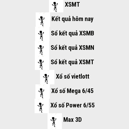
XSMT
Kết quả hôm nay
Sổ kết quả XSMB
Sổ kết quả XSMN
Sổ kết quả XSMT
Xổ số vietlott
Xổ số Mega 6/45
Xổ số Power 6/55
Max 3D