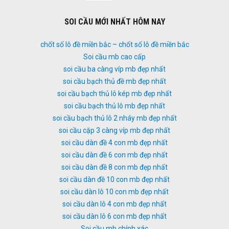
SOI CẦU MỚI NHẤT HÔM NAY
chốt số lô đề miền bắc – chốt số lô đề miền bắc
Soi cầu mb cao cấp
soi cầu ba càng víp mb đẹp nhất
soi cầu bạch thủ đề mb đẹp nhất
soi cầu bạch thủ lô kép mb đẹp nhất
soi cầu bạch thủ lô mb đẹp nhất
soi cầu bạch thủ lô 2 nháy mb đẹp nhất
soi cầu cặp 3 càng víp mb đẹp nhất
soi cầu dàn đề 4 con mb đẹp nhất
soi cầu dàn đề 6 con mb đẹp nhất
soi cầu dàn đề 8 con mb đẹp nhất
soi cầu dàn đề 10 con mb đẹp nhất
soi cầu dàn lô 10 con mb đẹp nhất
soi cầu dàn lô 4 con mb đẹp nhất
soi cầu dàn lô 6 con mb đẹp nhất
Soi cầu mb chính xác