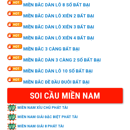
MIỀN BẮC DÀN LÔ 8 SỐ BẤT BẠI
MIỀN BẮC DÀN LÔ XIÊN 2 BẤT BẠI
MIỀN BẮC DÀN LÔ XIÊN 3 BẤT BẠI
MIỀN BẮC DÀN LÔ XIÊN 4 BẤT BẠI
MIỀN BẮC 3 CÀNG BẤT BẠI
MIỀN BẮC DÀN 3 CÀNG 2 SỐ BẤT BẠI
MIỀN BẮC DÀN LÔ 10 SỐ BẤT BẠI
MIỀN BẮC ĐỀ ĐẦU ĐUÔI BẤT BẠI
SOI CẦU MIỀN NAM
MIỀN NAM XỈU CHỦ PHÁT TÀI
MIỀN NAM GIẢI ĐẶC BIỆT PHÁT TÀI
MIỀN NAM GIẢI 8 PHÁT TÀI