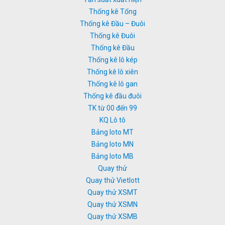
Thống kê Tổng
Thống kê Đầu – Đuôi
Thống kê Đuôi
Thống kê Đầu
Thống kê lô kép
Thống kê lô xiên
Thống kê lô gan
Thống kê đầu đuôi
TK từ 00 đến 99
KQ Lô tô
Bảng loto MT
Bảng loto MN
Bảng loto MB
Quay thử
Quay thử Vietlott
Quay thử XSMT
Quay thử XSMN
Quay thử XSMB