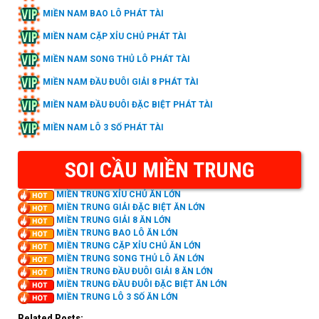
MIỀN NAM BAO LÔ PHÁT TÀI
MIỀN NAM CẶP XỈU CHỦ PHÁT TÀI
MIỀN NAM SONG THỦ LÔ PHÁT TÀI
MIỀN NAM ĐẦU ĐUÔI GIẢI 8 PHÁT TÀI
MIỀN NAM ĐẦU ĐUÔI ĐẶC BIỆT PHÁT TÀI
MIỀN NAM LÔ 3 SỐ PHÁT TÀI
SOI CẦU MIỀN TRUNG
MIỀN TRUNG XỈU CHỦ ĂN LỚN
MIỀN TRUNG GIẢI ĐẶC BIỆT ĂN LỚN
MIỀN TRUNG GIẢI 8 ĂN LỚN
MIỀN TRUNG BAO LÔ ĂN LỚN
MIỀN TRUNG CẶP XỈU CHỦ ĂN LỚN
MIỀN TRUNG SONG THỦ LÔ ĂN LỚN
MIỀN TRUNG ĐẦU ĐUÔI GIẢI 8 ĂN LỚN
MIỀN TRUNG ĐẦU ĐUÔI ĐẶC BIỆT ĂN LỚN
MIỀN TRUNG LÔ 3 SỐ ĂN LỚN
Related Posts: