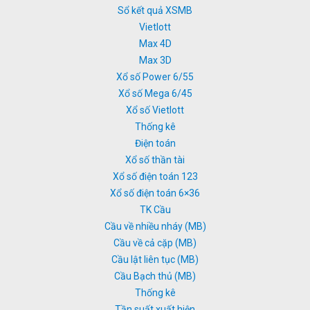
Sổ kết quả XSMB
Vietlott
Max 4D
Max 3D
Xổ số Power 6/55
Xổ số Mega 6/45
Xổ số Vietlott
Thống kê
Điện toán
Xổ số thần tài
Xổ số điện toán 123
Xổ số điện toán 6×36
TK Cầu
Cầu về nhiều nháy (MB)
Cầu về cả cặp (MB)
Cầu lật liên tục (MB)
Cầu Bạch thủ (MB)
Thống kê
Tần suất xuất hiện