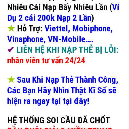
Nhiêu Cái Nạp Bấy Nhiêu Lần (
Ví
Dụ 2 cái 200k Nạp 2 Lần
)
★
Hỗ Trợ:
Viettel, Mobiphone,
Vinaphone, VN-Mobile….
✔
LIÊN HỆ KHI NẠP THẺ BỊ LỖI:
nhân viên tư vấn 24/24
★
Sau Khi Nạp Thẻ Thành Công,
Các Bạn Hãy Nhìn Thật Kĩ Số sẽ
hiện ra ngay tại tại đây!
HỆ THỐNG SOI CẦU ĐÃ CHỐT