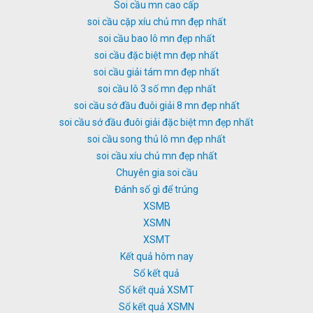
Soi cầu mn cao cấp
soi cầu cặp xíu chủ mn đẹp nhất
soi cầu bao lô mn đẹp nhất
soi cầu đặc biệt mn đẹp nhất
soi cầu giải tám mn đẹp nhất
soi cầu lô 3 số mn đẹp nhất
soi cầu sớ đầu đuôi giải 8 mn đẹp nhất
soi cầu sớ đầu đuôi giải đặc biệt mn đẹp nhất
soi cầu song thủ lô mn đẹp nhất
soi cầu xíu chủ mn đẹp nhất
Chuyên gia soi cầu
Đánh số gì để trúng
XSMB
XSMN
XSMT
Kết quả hôm nay
Sổ kết quả
Sổ kết quả XSMT
Sổ kết quả XSMN