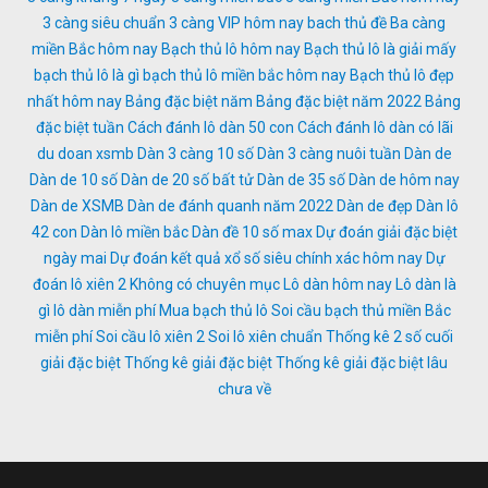
3 càng siêu chuẩn
3 càng VIP hôm nay
bach thủ đề
Ba càng
miền Bắc hôm nay
Bạch thủ lô hôm nay
Bạch thủ lô là giải mấy
bạch thủ lô là gì
bạch thủ lô miền bắc hôm nay
Bạch thủ lô đẹp
nhất hôm nay
Bảng đặc biệt năm
Bảng đặc biệt năm 2022
Bảng
đặc biệt tuần
Cách đánh lô dàn 50 con
Cách đánh lô dàn có lãi
du doan xsmb
Dàn 3 càng 10 số
Dàn 3 càng nuôi tuần
Dàn de
Dàn de 10 số
Dàn de 20 số bất tử
Dàn de 35 số
Dàn de hôm nay
Dàn de XSMB
Dàn de đánh quanh năm 2022
Dàn de đẹp
Dàn lô
42 con
Dàn lô miền bắc
Dàn đề 10 số max
Dự đoán giải đặc biệt
ngày mai
Dự đoán kết quả xổ số siêu chính xác hôm nay
Dự
đoán lô xiên 2
Không có chuyên mục
Lô dàn hôm nay
Lô dàn là
gì
lô dàn miễn phí
Mua bạch thủ lô
Soi cầu bạch thủ miền Bắc
miễn phí
Soi cầu lô xiên 2
Soi lô xiên chuẩn
Thống kê 2 số cuối
giải đặc biệt
Thống kê giải đặc biệt
Thống kê giải đặc biệt lâu
chưa về