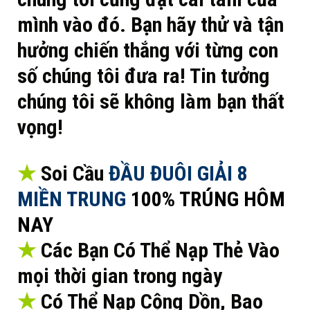
mình vào đó. Bạn hãy thử và tận
hưởng chiến thắng với từng con
số chúng tôi đưa ra! Tin tưởng
chúng tôi sẽ không làm bạn thất
vọng!
★
Soi Cầu
ĐẦU ĐUÔI GIẢI 8
MIỀN TRUNG
100% TRÚNG HÔM
NAY
★
Các Bạn Có Thể Nạp Thẻ Vào
mọi thời gian trong ngày
★
Có Thể Nạp Cộng Dồn, Bao