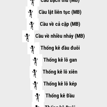
Cầu bạch thủ (MB)
Cầu lật liên tục (MB)
Cầu về cả cặp (MB)
Cầu về nhiều nháy (MB)
Thống kê đầu đuôi
Thống kê lô gan
Thống kê lô xiên
Thống kê lô kép
Thống kê Đầu