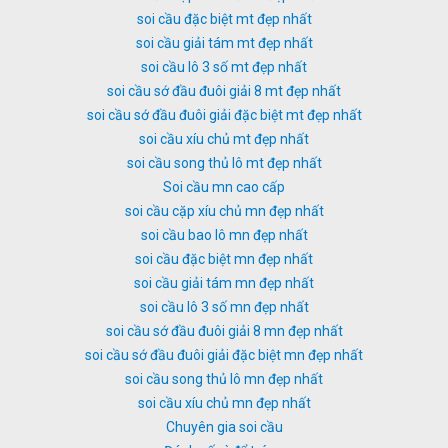
soi cầu đặc biệt mt đẹp nhất
soi cầu giải tám mt đẹp nhất
soi cầu lô 3 số mt đẹp nhất
soi cầu sớ đầu đuôi giải 8 mt đẹp nhất
soi cầu sớ đầu đuôi giải đặc biệt mt đẹp nhất
soi cầu xíu chủ mt đẹp nhất
soi cầu song thủ lô mt đẹp nhất
Soi cầu mn cao cấp
soi cầu cặp xíu chủ mn đẹp nhất
soi cầu bao lô mn đẹp nhất
soi cầu đặc biệt mn đẹp nhất
soi cầu giải tám mn đẹp nhất
soi cầu lô 3 số mn đẹp nhất
soi cầu sớ đầu đuôi giải 8 mn đẹp nhất
soi cầu sớ đầu đuôi giải đặc biệt mn đẹp nhất
soi cầu song thủ lô mn đẹp nhất
soi cầu xíu chủ mn đẹp nhất
Chuyên gia soi cầu