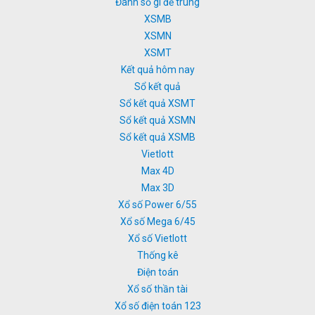
Đánh số gì để trúng
XSMB
XSMN
XSMT
Kết quả hôm nay
Sổ kết quả
Sổ kết quả XSMT
Sổ kết quả XSMN
Sổ kết quả XSMB
Vietlott
Max 4D
Max 3D
Xổ số Power 6/55
Xổ số Mega 6/45
Xổ số Vietlott
Thống kê
Điện toán
Xổ số thần tài
Xổ số điện toán 123