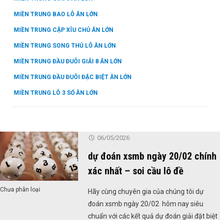
MIỀN TRUNG BAO LÔ ĂN LỚN
MIỀN TRUNG CẶP XỈU CHỦ ĂN LỚN
MIỀN TRUNG SONG THỦ LÔ ĂN LỚN
MIỀN TRUNG ĐẦU ĐUÔI GIẢI 8 ĂN LỚN
MIỀN TRUNG ĐẦU ĐUÔI ĐẶC BIỆT ĂN LỚN
MIỀN TRUNG LÔ 3 SỐ ĂN LỚN
06/05/2026
dự đoán xsmb ngày 20/02 chính
xác nhất – soi cầu lô đề
Chưa phân loại
Hãy cùng chuyên gia của chúng tôi dự
đoán xsmb ngày 20/02 hôm nay siêu
chuẩn với các kết quả dự đoán giải đặt biệt