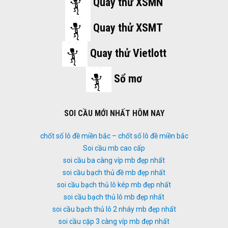
Quay thử XSMN
Quay thử XSMT
Quay thử Vietlott
Sổ mơ
SOI CẦU MỚI NHẤT HÔM NAY
chốt số lô đề miền bắc – chốt số lô đề miền bắc
Soi cầu mb cao cấp
soi cầu ba càng víp mb đẹp nhất
soi cầu bạch thủ đề mb đẹp nhất
soi cầu bạch thủ lô kép mb đẹp nhất
soi cầu bạch thủ lô mb đẹp nhất
soi cầu bạch thủ lô 2 nháy mb đẹp nhất
soi cầu cặp 3 càng víp mb đẹp nhất