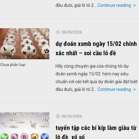
"dự
đầu đuôi, giải lô tô 2…
Continue reading
đoá
xsm
ngà
06/05/2026
20/
dự đoán xsmb ngày 15/02 chính
chí
xác
xác nhất – soi cầu lô đề
nhấ
Chưa phân loại
Hãy cùng chuyên gia của chúng tôi dự
–
đoán xsmb ngày 15/02 hôm nay siêu
soi
chuẩn với các kết quả dự đoán giải đặt biệt
cầu
"dự
đầu đuôi, giải lô tô 2…
Continue reading
lô
đoá
đề"
xsm
ngà
06/05/2026
15/
tuyển tập các bí kíp làm giàu từ
chí
xác
lô đề, xổ số