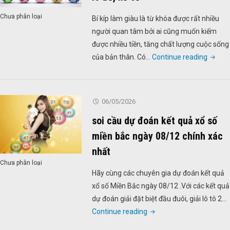
nhấ
Chưa phân loại
Bí kíp làm giàu là từ khóa được rất nhiều
–
người quan tâm bởi ai cũng muốn kiếm
soi
được nhiều tiền, tăng chất lượng cuộc sống
cầu
"tuyển
của bản thân. Có…
Continue reading
lô
tập
đề"
các
bí
06/05/2026
kíp
soi cầu dự đoán kết quả xổ số
làm
giàu
miền bắc ngày 08/12 chính xác
từ
nhất
lô
Chưa phân loại
đề,
Hãy cùng các chuyên gia dự đoán kết quả
xổ
xổ số Miền Bắc ngày 08/12 .Với các kết quả
số"
dự đoán giải đặt biệt đầu đuôi, giải lô tô 2…
"soi
Continue reading
cầu